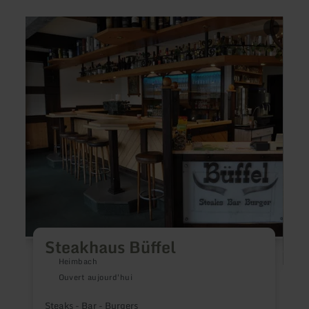
en
en
savoir
savoir
plus
plus
sur
sur
:
:
Steakhaus
Doma
Büffel
vitico
Bauer
Steakhaus Büffel
Heimbach
Ouvert aujourd'hui
Steaks - Bar - Burgers