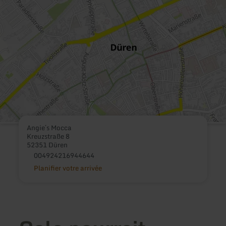
Angie´s Mocca
Kreuzstraße 8
52351 Düren
004924216944644
Planifier votre arrivée