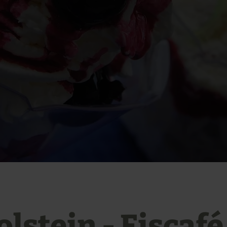
lstein - Eiscafé