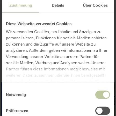
Caractéristiques / Particularités
Zustimmung
Details
Über Cookies
Catégories
Diese Webseite verwendet Cookies
Nombre de places
Wir verwenden Cookies, um Inhalte und Anzeigen zu
personalisieren, Funktionen für soziale Medien anbieten
zu können und die Zugriffe auf unsere Website zu
analysieren. Außerdem geben wir Informationen zu Ihrer
Impressions
Verwendung unserer Website an unsere Partner für
soziale Medien, Werbung und Analysen weiter. Unsere
Partner führen diese Informationen möglicherweise mit
weiteren Daten zusammen, die Sie ihnen bereitgestellt
haben oder die sie im Rahmen Ihrer Nutzung der Dienste
gesammelt haben.
Einwilligungsauswahl
Notwendig
Präferenzen