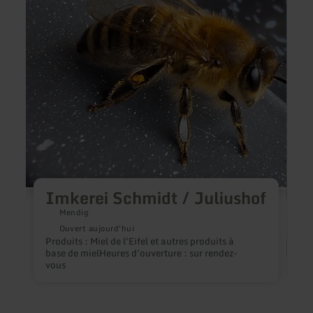
Imkerei
Resta
Schmidt
Welfe
/
-
Juliushof
Hotel
Haus
Hohen
Imkerei Schmidt / Juliushof
Mendig
Ouvert aujourd'hui
Produits : Miel de l'Eifel et autres produits à
base de mielHeures d'ouverture : sur rendez-
vous