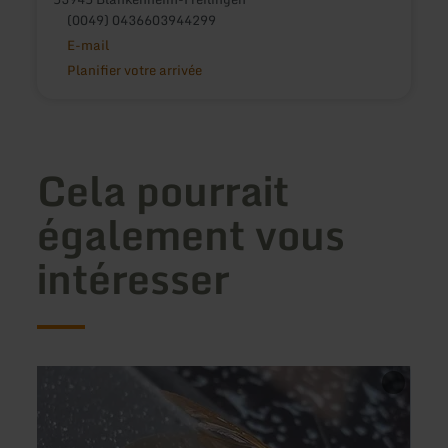
(0049) 0436603944299
E-mail
Planifier votre arrivée
Cela pourrait
également vous
intéresser
en
en
savoir
savoir
plus
plus
sur
sur
:
: