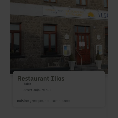
plus
plus
sur
sur
:
:
Restaurant
Hosch
Ilios
Tijua
Restaurant Ilios
Plaidt
Ouvert aujourd'hui
cuisine grecque, belle ambiance