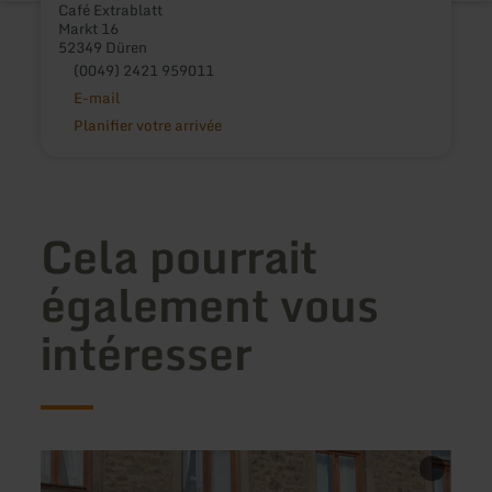
Café Extrablatt
Markt 16
52349 Düren
(0049) 2421 959011
E-mail
Planifier votre arrivée
Cela pourrait
également vous
intéresser
en
en
savoir
savoir