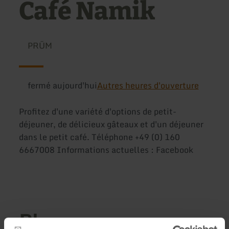
Café Namik
PRÜM
fermé aujourd'hui
Autres heures d'ouverture
Profitez d'une variété d'options de petit-
déjeuner, de délicieux gâteaux et d'un déjeuner
dans le petit café. Téléphone +49 (0) 160
6667008 Informations actuelles : Facebook
Plus