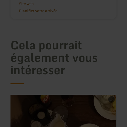
Site web
Planifier votre arrivée
Cela pourrait
également vous
intéresser
en
en
savoir
savoir
plus
plus
sur
sur
:
:
Cafe
Hotel
Plüsch
Gasth