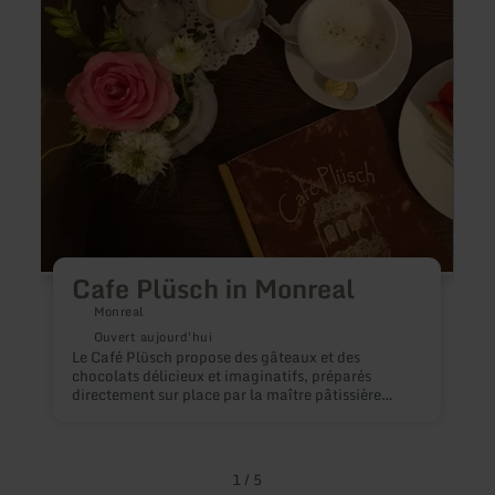
in
Backe
Monreal
Them
Cafe Plüsch in Monreal
Monreal
Ouvert aujourd'hui
Le Café Plüsch propose des gâteaux et des
chocolats délicieux et imaginatifs, préparés
B
directement sur place par la maître pâtissière
r
elle-même. Chaque pièce est une véritable œuvre
p
d'art. Et s'ils n'étaient pas si délicieux, bien trop
f
bons pour être mangés.
1
/
5