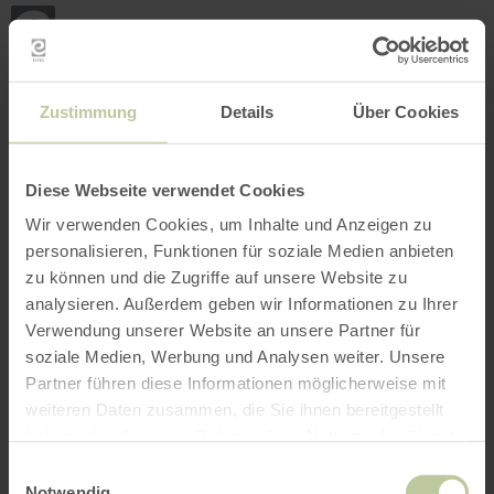
Retour
Aller au contenu principal
Aller à la recherche
Aller à la navigation principa
Aller au pied de page
à
la
page
RÉSERVER
RECHERCHE
MENU
d'accueil
L'offre de loisirs listée ci-dessous a été publiée
Zustimmung
Details
Über Cookies
par le prestataire Touristik GmbH Gerolsteiner
Land sur la plateforme de réservation Regiondo.
Le prestataire Touristik GmbH Gerolsteiner Land
Diese Webseite verwendet Cookies
est seul responsable du contenu.
Wir verwenden Cookies, um Inhalte und Anzeigen zu
personalisieren, Funktionen für soziale Medien anbieten
zu können und die Zugriffe auf unsere Website zu
analysieren. Außerdem geben wir Informationen zu Ihrer
Verwendung unserer Website an unsere Partner für
soziale Medien, Werbung und Analysen weiter. Unsere
Partner führen diese Informationen möglicherweise mit
weiteren Daten zusammen, die Sie ihnen bereitgestellt
haben oder die sie im Rahmen Ihrer Nutzung der Dienste
gesammelt haben.
Einwilligungsauswahl
Notwendig