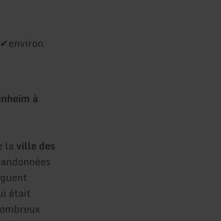
 ✔environ
enheim à
e la
ville des
 randonnées
iguent
i était
 nombreux