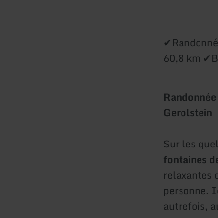
✔Randonnée
60,8 km ✔B
Randonnée s
Gerolstein
Sur les que
fontaines d
relaxantes q
personne. Ic
autrefois, 