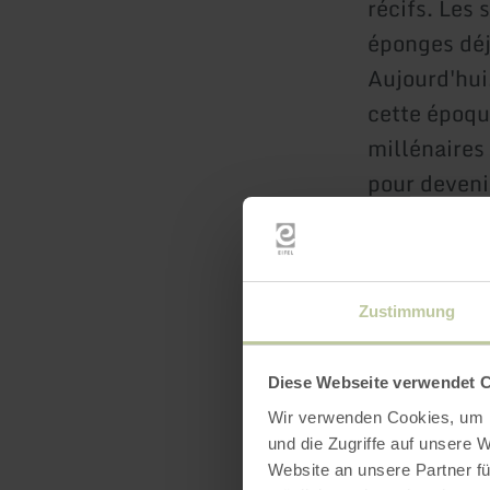
récifs. Les
éponges déjà
Aujourd'hui,
cette époqu
millénaires 
pour devenir
Tu commenc
Blankenhe
Zustimmung
source au mi
ne font qu'
Diese Webseite verwendet 
Wir verwenden Cookies, um I
De la rive d
und die Zugriffe auf unsere 
s'étend com
Website an unsere Partner fü