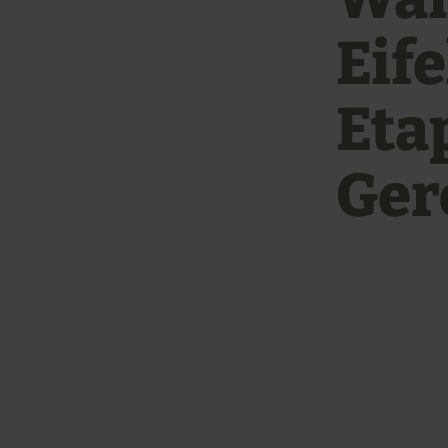
Eife
Eta
Ger