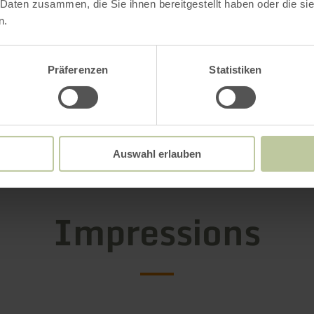
 Daten zusammen, die Sie ihnen bereitgestellt haben oder die s
n.
e la visite guidée
énom et votre nom de famille
Präferenzen
Statistiken
resse postale (pour la facturation)
resse e-mail
méro de téléphone portable
Auswahl erlauben
Impressions