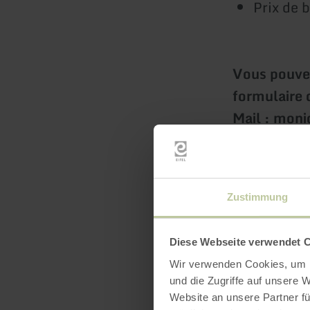
Prix de 
Vous pouvez
formulaire
Mail : mon
8048 21
Pour que to
Zustimmung
suivantes :
Diese Webseite verwendet 
Nom de l
Wir verwenden Cookies, um I
Date et h
und die Zugriffe auf unsere 
Website an unsere Partner fü
Nombre d