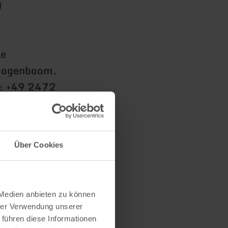
)
le
 Hogenboom.
 : +49 2472
ations
Über Cookies
 Medien anbieten zu können
hrer Verwendung unserer
 führen diese Informationen