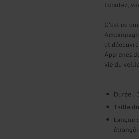
Ecoutez, vou
C'est ce qu
Accompagnez
et découvrez
Apprenez de
vie du veill
Durée : 
Taille d
Langue :
étrangèr