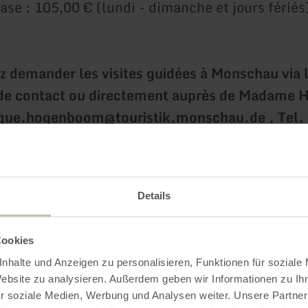
base : 105,00 € (lundi - dimanche et jours fériés
 demander les visites guidées à Monschau via 
 de contact ou directement auprès de Madame
ique.hogenboom@touristik.monschau.de , Tel.
ut se passe bien, nous avons besoin des inform
Details
Cookies
a visite guidée
nhalte und Anzeigen zu personalisieren, Funktionen für soziale
eure de la visite
Website zu analysieren. Außerdem geben wir Informationen zu I
r soziale Medien, Werbung und Analysen weiter. Unsere Partner
e participants