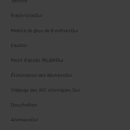
Service
ÉlectricitéOui
Mobile de plus de 8 mètresOui
EauOui
Point d'accès WLANOui
Élimination des déchetsOui
Vidange des WC chimiques Oui
DoucheNon
AnimauxOui