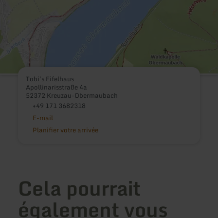
Tobi's Eifelhaus
Apollinarisstraße 4a
52372 Kreuzau-Obermaubach
+49 171 3682318
E-mail
Planifier votre arrivée
Cela pourrait
également vous