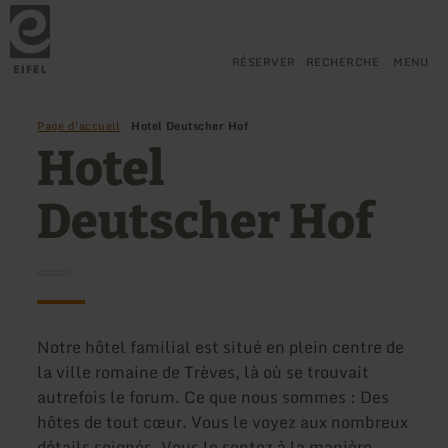
Retour
Aller au contenu principal
Aller à la recherche
Aller à la navigation principa
Aller au pied de page
à
la
page
RÉSERVER
RECHERCHE
MENU
d'accueil
Page d'accueil
Hotel Deutscher Hof
Hotel
Deutscher Hof
Notre hôtel familial est situé en plein centre de
la ville romaine de Trèves, là où se trouvait
autrefois le forum. Ce que nous sommes : Des
hôtes de tout cœur. Vous le voyez aux nombreux
détails soignés. Vous le sentez à la manière