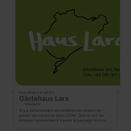
plus
plus
sur
sur
:
:
Gästehaus
Ferie
Lara
Waldb
Zweif
CHAMBRES D'HÔTES
Gästehaus Lara
Wimbach
Il y a certainement de nombreuses raisons de
passer ses vacances dans l'Eifel. Que ce soit les
A
longues randonnées à travers le paysage encore
d
naturel de l'Eifel ou les tours en VTT par monts et
n
par vaux. Ou encore la légendaire boucle nord