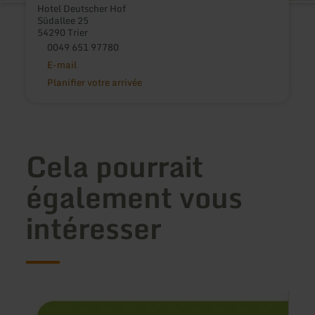
Hotel Deutscher Hof
Südallee 25
54290 Trier
0049 651 97780
E-mail
Planifier votre arrivée
Cela pourrait
également vous
intéresser
en
en
savoir
savoir