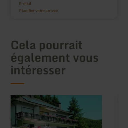
E-mail
Planifier votre arrivée
Cela pourrait
également vous
intéresser
en
en
savoir
savoir
plus
plus
sur
sur
:
:
Haus
Somme
Maria