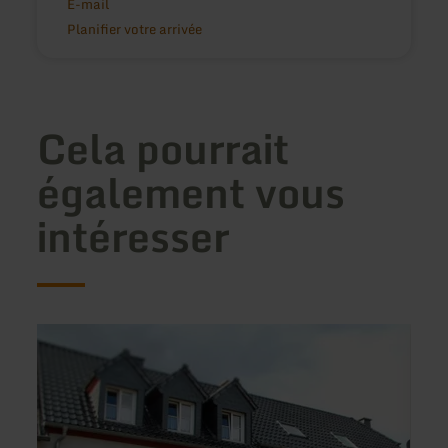
E-mail
Planifier votre arrivée
Cela pourrait
également vous
intéresser
en
en
savoir
savoir
plus
plus
sur
sur
:
:
Ferienwohnung
Hotel
Katharina
Horc
Gmb