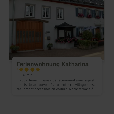
Ferienwohnung Katharina
F
Laufeld
L'appartement mansardé récemment aménagé et
bien isolé se trouve près du centre du village et est
facilement accessible en voiture. Notre ferme a été
construite (ANNO - 1821 - C - Mannstein) dans le
style typique des maisons de campagne de
Trèves.Devant l'entrée séparée de la maison
D
(anciennement porte de grange), il y a
t
suffisamment de place de parking. Sur le côté de
S