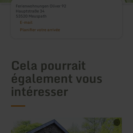
Ferienwohnungen Oliver 92
Hauptstraße 34
53520 Meuspath
E-mail
Planifier votre arrivée
Cela pourrait
également vous
intéresser
en
en
savoir
savoir
plus
plus