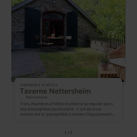
sur
sur
:
:
Taverne
Waldh
Nettersheim
Kurfü
CHAMBRES D'HÔTES
Taverne Nettersheim
Nettersheim
Trois chambres d'hôtes invitent à se reposer dans
B
une atmosphère particulière : L'art de vivre
mar
romain est ici perceptible à travers l'équipement
d
et l'aménagement.Les chambres disposent d'une
c
terrasse où l'on peut écouter le clapotis du
r
ruisseau.
c
1
/
5