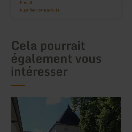
E-mail
Planifier votre arrivée
Cela pourrait
également vous
intéresser
en
en
savoir
savoir
plus
plus
sur
sur
:
:
Charmantes
Hotel
Chateau
Resta