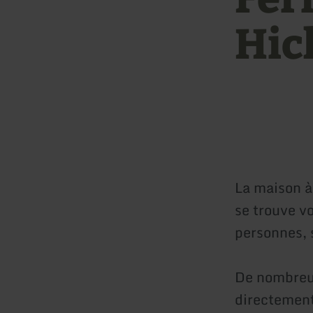
Hic
La maison à
se trouve v
personnes, 
De nombreux
directement