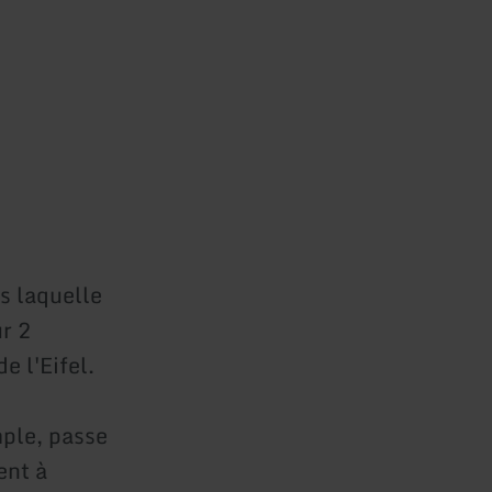
s laquelle
r 2
e l'Eifel.
mple, passe
ent à