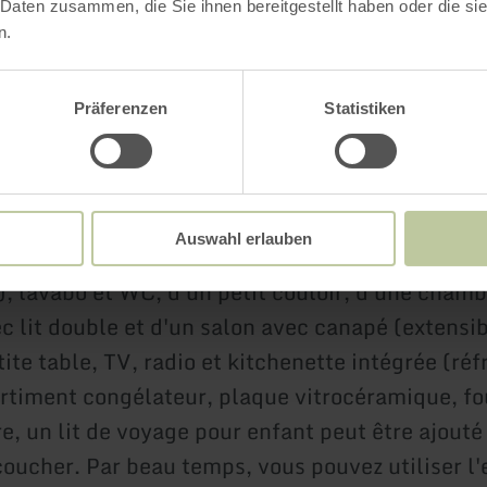
 Daten zusammen, die Sie ihnen bereitgestellt haben oder die s
n.
 intéressés, il y a plusieurs possibilités de pêc
r l'Olef, pêche à l'étang ou directement dans le
Präferenzen
Statistiken
, il est également possible de faire du poney o
n apiculteur au travail.
Auswahl erlauben
ent 1
a 47 m², dispose d'une salle de bain avec
), lavabo et WC, d'un petit couloir, d'une chamb
c lit double et d'un salon avec canapé (extensib
tite table, TV, radio et kitchenette intégrée (réf
timent congélateur, plaque vitrocéramique, fo
e, un lit de voyage pour enfant peut être ajouté
oucher. Par beau temps, vous pouvez utiliser l