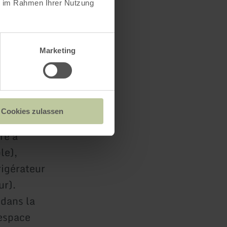
ie im Rahmen Ihrer Nutzung
he : Pêche à
 lac de la
Marketing
u
Cookies zulassen
 douche
re à
le),
rigérateur
ur).
 dans la
'espace