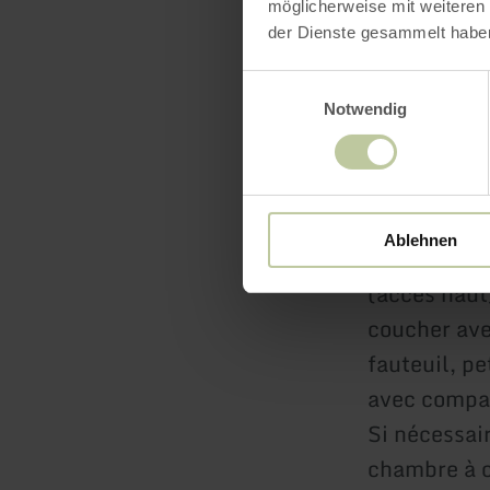
möglicherweise mit weiteren
der Dienste gesammelt habe
Si vous êtes
la mouche su
Einwilligungsauswahl
Notwendig
Rur.
Sur demande
d'observer u
Ablehnen
L'appartem
(accès haut
coucher ave
fauteuil, pe
avec compar
Si nécessair
chambre à c