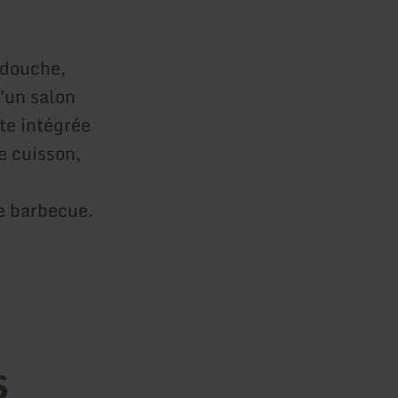
 douche,
'un salon
te intégrée
e cuisson,
le barbecue.
s