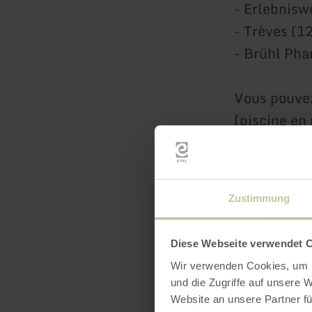
- Erlebnisw
- Trèves (1
- Brühl Pha
Vous pouve
(piscine en
dans le jard
Il y a aussi
Zustimmung
appartement
possibilité
Diese Webseite verwendet 
Wir verwenden Cookies, um I
Plusieurs m
und die Zugriffe auf unsere 
Gemünd. Un 
Website an unsere Partner fü