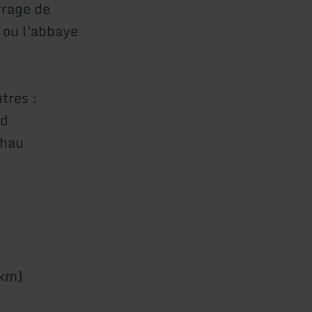
rrage de
 ou l'abbaye
tres :
ad
chau
 km)