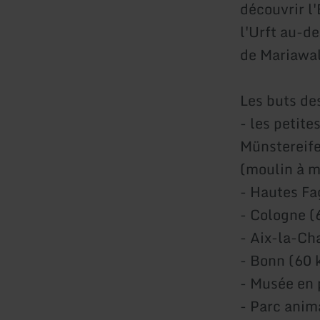
découvrir l
l'Urft au-d
de Mariawal
Les buts de
- les petit
Münstereife
(moulin à m
- Hautes Fa
- Cologne (
- Aix-la-Ch
- Bonn (60 
- Musée en 
- Parc anim