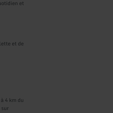
uotidien et
lette et de
 à 4 km du
 sur