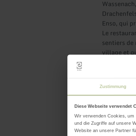
Wassenach, 
Drachenfels
Enso, qui p
Le restaura
sentiers de
village et q
Autres possi
Zustimmung
Randonnées 
L'un des pl
Diese Webseite verwendet 
grottes et 
Wir verwenden Cookies, um I
Wassenach
und die Zugriffe auf unsere 
Des excursi
Website an unsere Partner fü