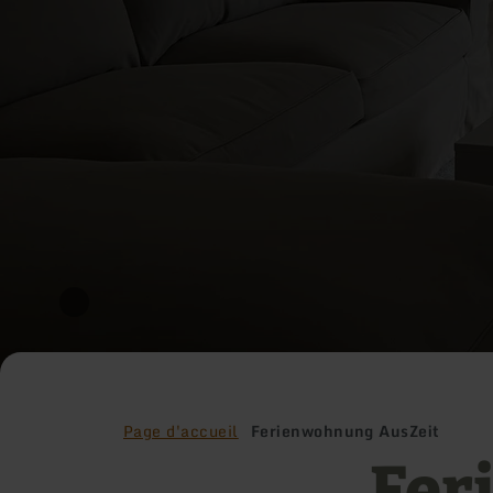
Page d'accueil
Ferienwohnung AusZeit
Fer