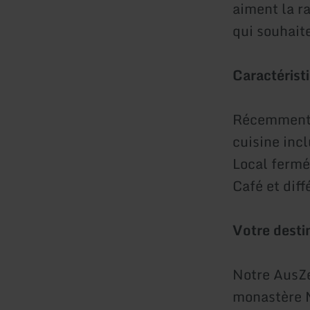
aiment la r
qui souhait
Caractéristi
Récemment ré
cuisine incl
Local fermé 
Café et diff
Votre desti
Notre AusZe
monastère M