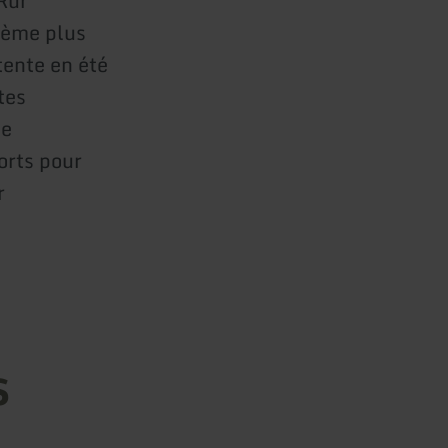
 Rur
xième plus
tente en été
tes
de
orts pour
r
s