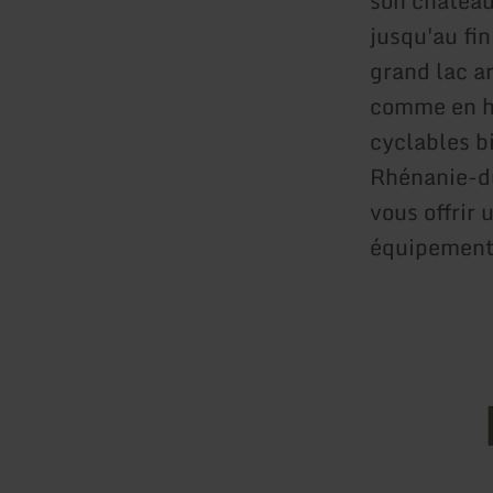
son château.
jusqu'au fin
grand lac ar
comme en hi
cyclables b
Rhénanie-du
vous offrir
équipement 