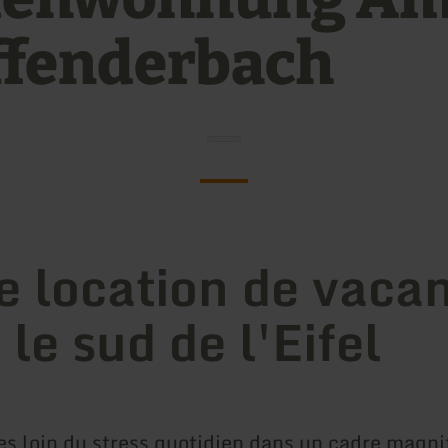
ffenderbach
e location de vaca
 le sud de l'Eifel
s loin du stress quotidien dans un cadre magnif