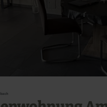
rbach
ienwohnung A