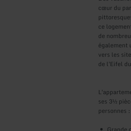
cœur du par
pittoresque
ce logement
de nombreus
également u
vers les sit
de l'Eifel d
L'apparteme
ses 3½ pièce
personnes :
Grande c