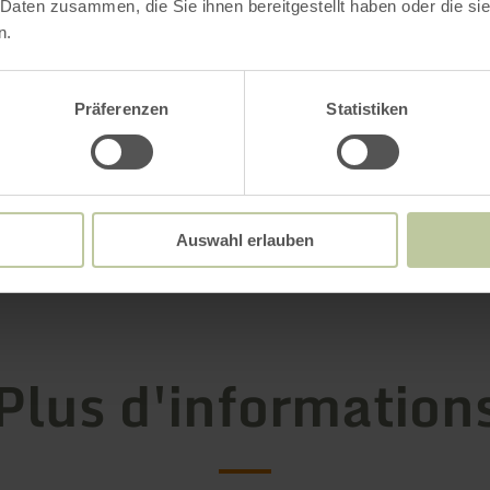
 Daten zusammen, die Sie ihnen bereitgestellt haben oder die s
becue avec foyer
n.
s, bac à sable et jeux pour les enfants
Präferenzen
Statistiken
vous passerez des vacances reposantes dans un
u tourisme de masse et de l'agitation quotidienn
 plus
Auswahl erlauben
Plus d'information