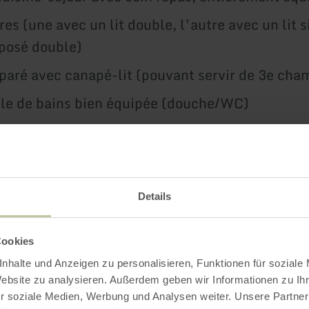
es (une avec un lit double, l’autre avec un lit 
rposé double)
paré avec canapé-lit (pouvant servir de 3e cha
lle de bains bien équipée (douche/WC)
e au sol dans tout l'appartement, radiateurs
ntaires dans la salle de bains
 avec barbecue
Details
atuit
gratuit
Cookies
de recharge pour voitures électriques
nhalte und Anzeigen zu personalisieren, Funktionen für soziale
Website zu analysieren. Außerdem geben wir Informationen zu I
mant à clé pour vélos, etc.
r soziale Medien, Werbung und Analysen weiter. Unsere Partner