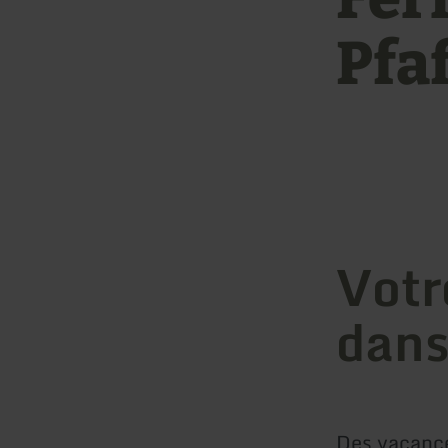
Pfa
Votr
dans
Des vacance