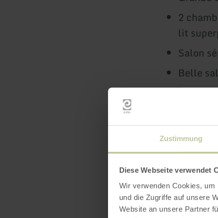
2 chambr
lit supe
Salon sé
Belle sa
Chauffag
suppléme
Terrasse
Zustimmung
Wi-Fi gr
Parking 
Diese Webseite verwendet 
Station 
Wir verwenden Cookies, um I
und die Zugriffe auf unsere 
Abri fer
Website an unsere Partner fü