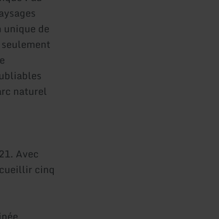
paysages
n unique de
n seulement
ue
ubliables
arc naturel
21. Avec
cueillir cinq
ipée