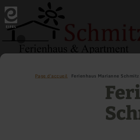
Retour
à
la
page
d'accueil
Page d'accueil
Ferienhaus Marianne Schmitz
Fer
Sch