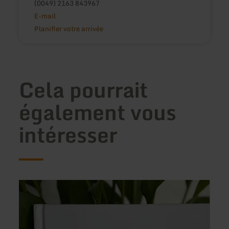
(0049) 2163 843967
E-mail
Planifier votre arrivée
Cela pourrait
également vous
intéresser
en
en
savoir
savoir
plus
plus
sur
sur
:
:
Das
Ferie