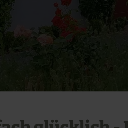
t
fach glücklich -