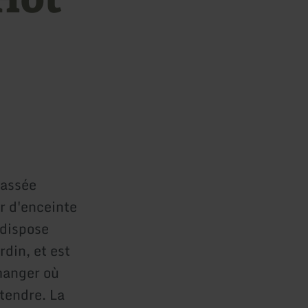
lassée
r d'enceinte
 dispose
din, et est
 manger où
tendre. La