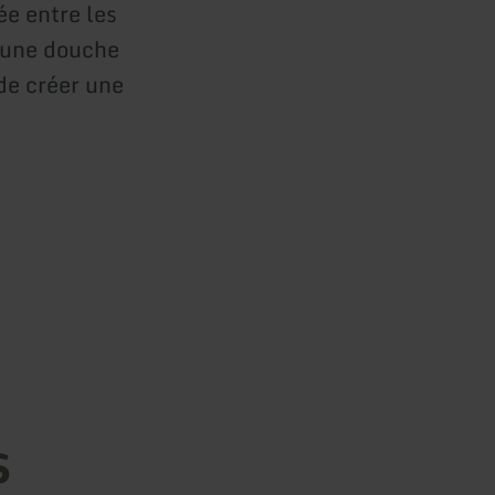
ée entre les
 une douche
 de créer une
.
s