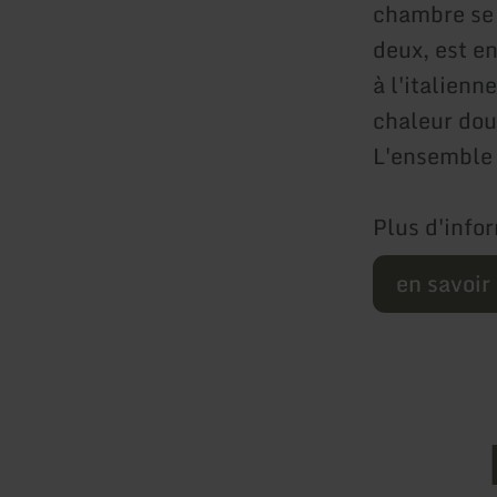
chambre se 
deux, est e
à l'italienn
chaleur doui
L'ensemble 
Plus d'infor
en savoir