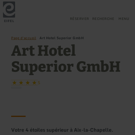
Retour
Aller au contenu principal
Aller à la recherche
Aller à la navigation principa
Aller au pied de page
à
la
page
RÉSERVER
RECHERCHE
MENU
d'accueil
Page d'accueil
Art Hotel Superior GmbH
Art Hotel
Superior GmbH
S
Votre 4 étoiles supérieur à Aix-la-Chapelle.