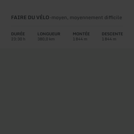
Type
Difficulté:
FAIRE DU VÉLO
-
moyen, moyennement difficile
de
circuit:
DURÉE
LONGUEUR
MONTÉE
DESCENTE
23:30 h
380,0 km
1 844 m
1 844 m