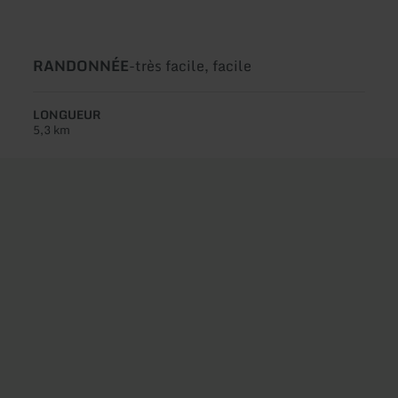
Type
Difficulté:
RANDONNÉE
-
très facile, facile
de
circuit:
LONGUEUR
5,3 km