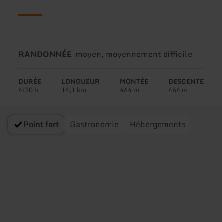
Type
Difficulté:
RANDONNÉE
-
moyen, moyennement difficile
de
circuit:
DURÉE
LONGUEUR
MONTÉE
DESCENTE
4:30 h
14,1 km
464 m
464 m
Point fort
Gastronomie
Hébergements