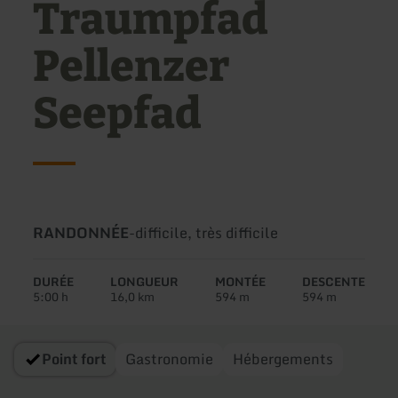
Traumpfad
Pellenzer
Seepfad
Type
Difficulté:
RANDONNÉE
-
difficile, très difficile
de
circuit:
DURÉE
LONGUEUR
MONTÉE
DESCENTE
5:00 h
16,0 km
594 m
594 m
Point fort
Gastronomie
Hébergements