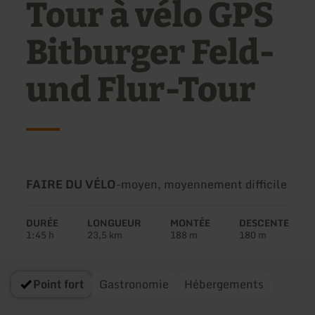
Tour à vélo GPS
Bitburger Feld-
und Flur-Tour
Type
Difficulté:
FAIRE DU VÉLO
-
moyen, moyennement difficile
de
circuit:
DURÉE
LONGUEUR
MONTÉE
DESCENTE
1:45 h
23,5 km
188 m
180 m
Point fort
Gastronomie
Hébergements