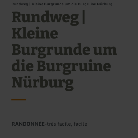
Rundweg | Kleine Burgrunde um die Burgruine Nürburg
Rundweg |
Kleine
Burgrunde um
die Burgruine
Nürburg
Type
Difficulté:
RANDONNÉE
-
très facile, facile
de