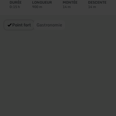
circuit:
DURÉE
LONGUEUR
MONTÉE
DESCENTE
0:15 h
900 m
14 m
14 m
Point fort
Gastronomie