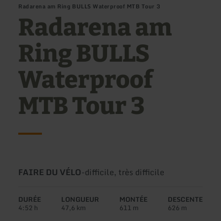
Radarena am Ring BULLS Waterproof MTB Tour 3
Radarena am
Ring BULLS
Waterproof
MTB Tour 3
Type
Difficulté:
FAIRE DU VÉLO
-
difficile, très difficile
de
circuit:
DURÉE
LONGUEUR
MONTÉE
DESCENTE
4:52 h
47,6 km
611 m
626 m