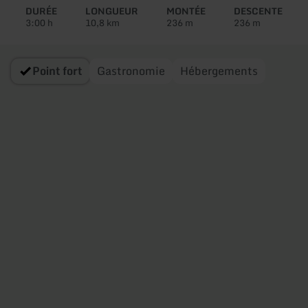
circuit:
DURÉE
LONGUEUR
MONTÉE
DESCENTE
3:00 h
10,8 km
236 m
236 m
Point fort
Gastronomie
Hébergements