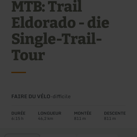
MTB: Trail
Eldorado - die
Single-Trail-
Tour
Type
Difficulté:
FAIRE DU VÉLO
-
difficile
de
circuit:
DURÉE
LONGUEUR
MONTÉE
DESCENTE
6:15 h
46,2 km
811 m
811 m