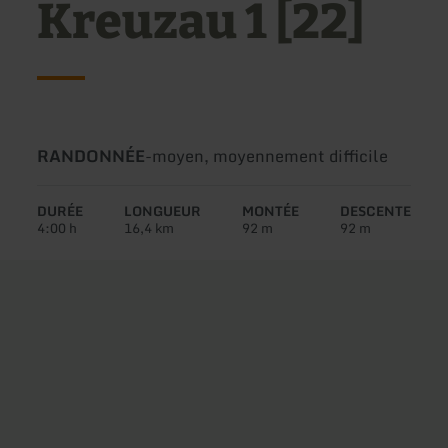
Kreuzau 1 [22]
Type
Difficulté:
RANDONNÉE
-
moyen, moyennement difficile
de
circuit:
DURÉE
LONGUEUR
MONTÉE
DESCENTE
4:00 h
16,4 km
92 m
92 m