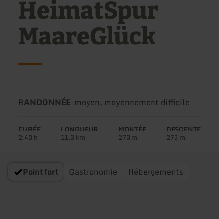
HeimatSpur
MaareGlück
Type
Difficulté:
RANDONNÉE
-
moyen, moyennement difficile
de
circuit:
DURÉE
LONGUEUR
MONTÉE
DESCENTE
2:43 h
11,3 km
273 m
273 m
Point fort
Gastronomie
Hébergements