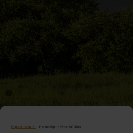
Page d'accueil
HeimatSpur MaareGlück