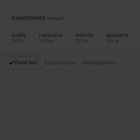
Type
Difficulté:
RANDONNÉE
-
moyen
de
circuit:
DURÉE
LONGUEUR
MONTÉE
DESCENTE
5:00 h
14,2 km
357 m
357 m
Point fort
Gastronomie
Hébergements