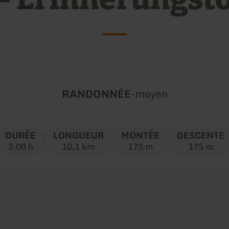
Type
Difficulté:
RANDONNÉE
-
moyen
de
circuit:
DURÉE
LONGUEUR
MONTÉE
DESCENTE
3:00 h
10,1 km
175 m
175 m