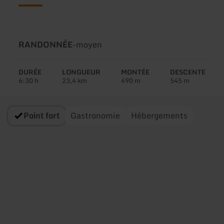
Type
Difficulté:
RANDONNÉE
-
moyen
de
circuit:
DURÉE
LONGUEUR
MONTÉE
DESCENTE
6:30 h
23,4 km
490 m
545 m
Point fort
Gastronomie
Hébergements