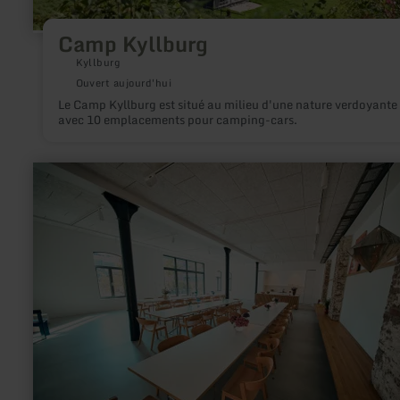
Camp Kyllburg
Kyllburg
Ouvert aujourd'hui
Le Camp Kyllburg est situé au milieu d'une nature verdoyante
avec 10 emplacements pour camping-cars.
en
savoir
plus
sur
:
glashütte
studio
zehn