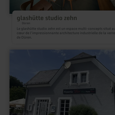
glashütte studio zehn
Düren
Le glashütte studio zehn est un espace multi-concepts situé a
cœur de l'impressionnante architecture industrielle de la verre
de Düren.
en
savoir
plus
sur
:
E-
Bike-
Ladestation
in
Bleialf