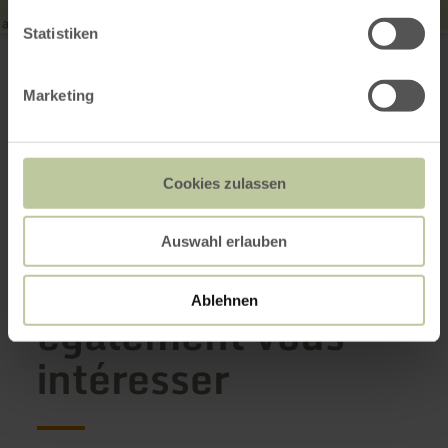
Statistiken
Wohnmobilstellplatz im Kallbachtal
Kapellenstr. 25
53925 Kall
(0049) 2441 6880
Marketing
E-mail
Planifier votre arrivée
Afficher sur la carte
Cookies zulassen
Auswahl erlauben
Cela pourrait
Ablehnen
également vous
intéresser