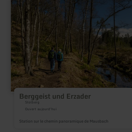
savoir
plus
sur
:
Berggeist
und
Erzader
Berggeist und Erzader
Stolberg
Ouvert aujourd'hui
Station sur le chemin panoramique de Mausbach