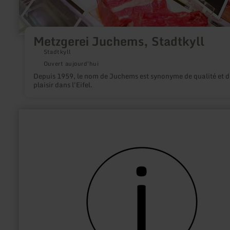
Metzgerei Juchems, Stadtkyll
Stadtkyll
Ouvert aujourd'hui
Depuis 1959, le nom de Juchems est synonyme de qualité et d
plaisir dans l'Eifel.
en
savoir
plus
sur
:
Tourist-
Information
Zülpich
(Römerthermen
Zülpich
-
Museum
der
Badekultur)