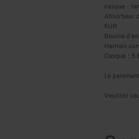
casque - tar
Absorbeur d
EUR
Boucle d'en
Harnais cui
Casque : 5 
Le paiement
Veuillez vo