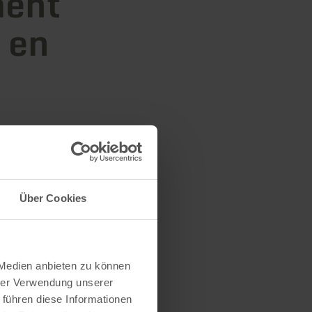
ment
 en
s
Über Cookies
 Medien anbieten zu können
hrer Verwendung unserer
 führen diese Informationen