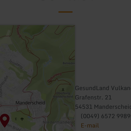
GesundLand Vulkane
Grafenstr. 21
54531 Manderschei
(0049) 6572 998
E-mail