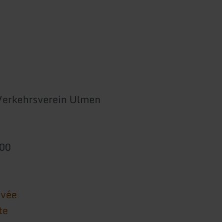
 Verkehrsverein Ulmen
800
ivée
te