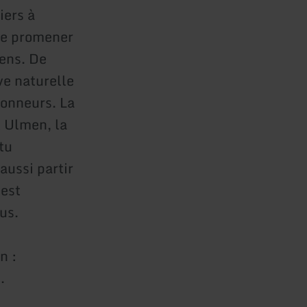
iers à
 Se promener
sens. De
ve naturelle
donneurs. La
A Ulmen, la
tu
aussi partir
 est
us.
n :
.