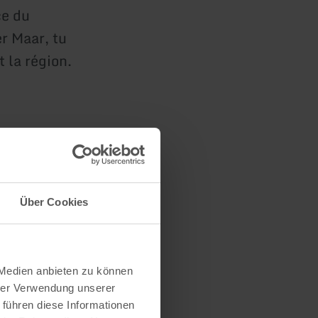
ce du
r Maar, tu
 la région.
s
Über Cookies
 Medien anbieten zu können
hrer Verwendung unserer
 führen diese Informationen