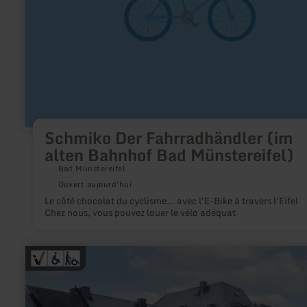
Bad
Münstereifel)
Schmiko Der Fahrradhändler (im
alten Bahnhof Bad Münstereifel)
Bad Münstereifel
Ouvert aujourd'hui
Le côté chocolat du cyclisme... avec l'E-Bike à travers l'Eifel
Chez nous, vous pouvez louer le vélo adéquat
en
savoir
plus
sur
:
Tourist-