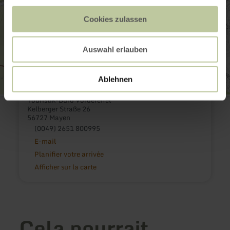
Cookies zulassen
Auswahl erlauben
Ablehnen
Touristik-Büro Vordereifel
Kelberger Straße 26
56727 Mayen
(0049) 2651 800995
E-mail
Planifier votre arrivée
Afficher sur la carte
Cela pourrait