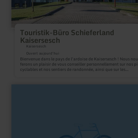
Touristik-Büro Schieferland
Kaisersesch
Kaisersesch
Ouvert aujourd'hui
Bienvenue dans le pays de l'ardoise de Kaisersesch ! Nous nou
ferons un plaisir de vous conseiller personnellement sur nos pi
cyclables et nos sentiers de randonnée, ainsi que sur les
établissements d'hébergement souhaités. Nous nous réjouiss
de votre visite !
en
savoir
plus
sur
:
Schmiko
Der
Fahrradhändler
(im
alten
Bahnhof