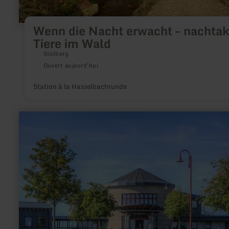
Wenn die Nacht erwacht – nachtak
Tiere im Wald
Stolberg
Ouvert aujourd'hui
Station à la Hasselbachrunde
en
savoir
plus
sur
:
Touristik-
Büro
Schieferland
Kaisersesch