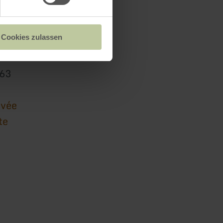
nkstelle
Cookies zulassen
863
ivée
te