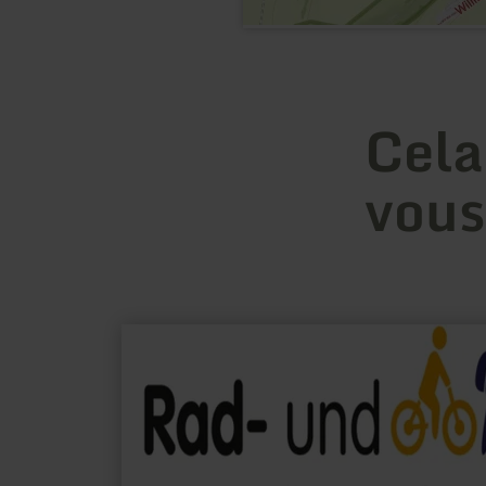
Cela
vous
en
savoir
plus
sur
:
Rad-
und
Wanderbahnhof
Hellenthal