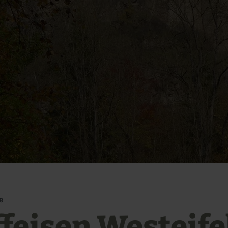
e
ffeisen Westeife