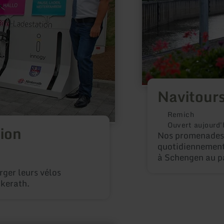
Navitour
Remich
Ouvert aujourd'
ion
Nos promenades
quotidiennement 
à Schengen au pa
Allemagne-Luxem
rger leurs vélos
de Schengen a été
nkerath.
bateau.