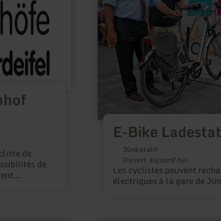
nhof
E-Bike Ladestat
Jünkerath
liste de
Ouvert aujourd'hui
ssibilités de
Les cyclistes peuvent recha
ment
électriques à la gare de Jü
ombreuses
t de gares
 de mieux
obtient à la