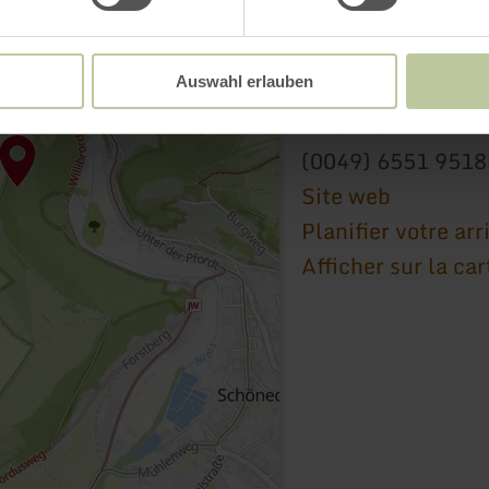
Raiffeisen-Markt Ta
Auswahl erlauben
Bahnhostraße 26
54595 Prüm
(0049) 6551 951
Site web
Planifier votre arr
Afficher sur la car