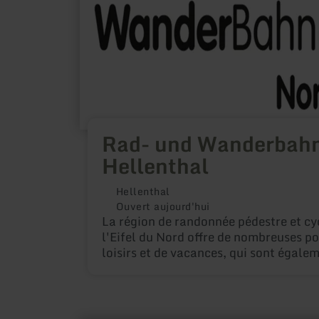
Rad- und Wanderbah
Hellenthal
Hellenthal
Ouvert aujourd'hui
La région de randonnée pédestre et cyc
l'Eifel du Nord offre de nombreuses po
loisirs et de vacances, qui sont égale
accessibles directement depuis les n
gares et points d'arrêt. L'aménagemen
pour cyclistes et randonneurs permet
présenter ces possibilités : Le visiteur 