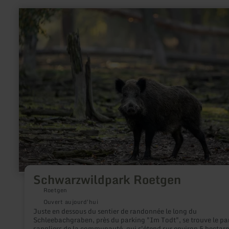
en
savoir
plus
sur
:
Schwarzwildpark
Roetgen
Schwarzwildpark Roetgen
Roetgen
Ouvert aujourd'hui
Juste en dessous du sentier de randonnée le long du
Schleebachgraben, près du parking "Im Todt", se trouve le pa
sangliers de la communauté, qui s'étend sur environ 5 hectare