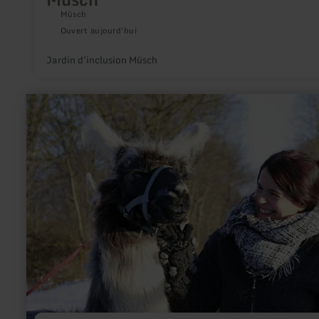
Müsch
Ouvert aujourd'hui
Jardin d'inclusion Müsch
en
savoir
plus
sur
:
Kopphof
Lamas
und
Alpakas