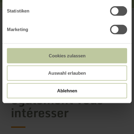
Statistiken
Gasthaus-Pension Islekhöhe Gansen
Bitburger Str. 1
54673 Krautscheid
+49 6554 431
Marketing
E-mail
Planifier votre arrivée
Afficher sur la carte
Cookies zulassen
Auswahl erlauben
Cela pourrait
Ablehnen
également vous
intéresser