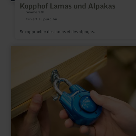
Kopphof Lamas und Alpakas
Simmerath
Ouvert aujourd'hui
Se rapprocher des lamas et des alpagas.
en
savoir
plus
sur
:
Escape
Walk
„1639
Sidonia
–
Unheil
über
Kelberg“