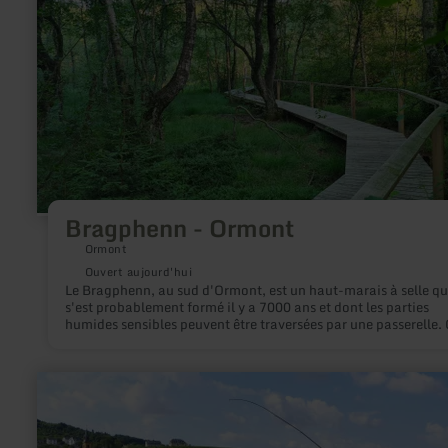
:
Bragphenn
-
Ormont
Bragphenn - Ormont
Ormont
Ouvert aujourd'hui
Le Bragphenn, au sud d'Ormont, est un haut-marais à selle qu
s'est probablement formé il y a 7000 ans et dont les parties
humides sensibles peuvent être traversées par une passerelle. 
l'un des derniers hauts-marais d'Allemagne.
en
savoir
plus
sur
: