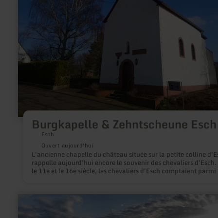
Esch
Burgkapelle & Zehntscheune Esch
Esch
Ouvert aujourd'hui
L'ancienne chapelle du château située sur la petite colline d'
rappelle aujourd'hui encore le souvenir des chevaliers d'Esch.
le 11e et le 16e siècle, les chevaliers d'Esch comptaient parmi 
familles nobles les plus importantes de la région de Wittlich. 
outre, Esch est le lieu de naissance d'Eberhard von Esch, le
fondateur du lieu de pèlerinage Klausen.
en
savoir
plus