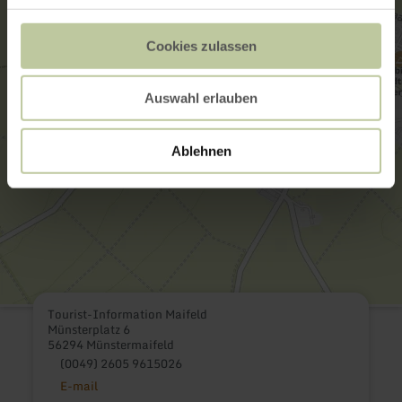
Cookies zulassen
Auswahl erlauben
Ablehnen
Tourist-Information Maifeld
Münsterplatz 6
56294 Münstermaifeld
(0049) 2605 9615026
E-mail