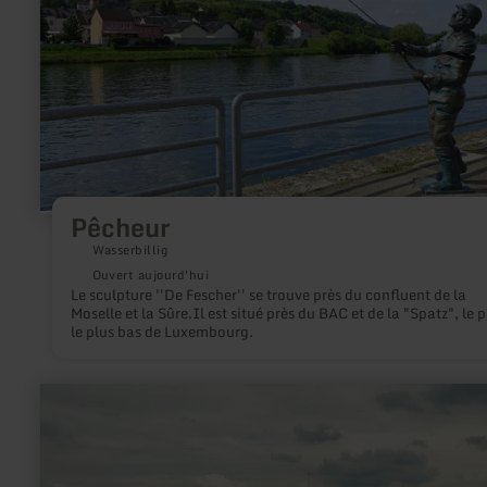
Pêcheur
Pêcheur
Wasserbillig
Ouvert aujourd'hui
Le sculpture ''De Fescher'' se trouve près du confluent de la
Moselle et la Sûre.Il est situé près du BAC et de la "Spatz", le 
le plus bas de Luxembourg.
en
savoir
plus
sur
:
Tour