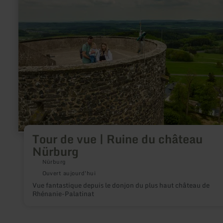
de
vue
|
Ruine
du
château
Nürburg
Tour de vue | Ruine du château
Nürburg
Nürburg
Ouvert aujourd'hui
Vue fantastique depuis le donjon du plus haut château de
Rhénanie-Palatinat