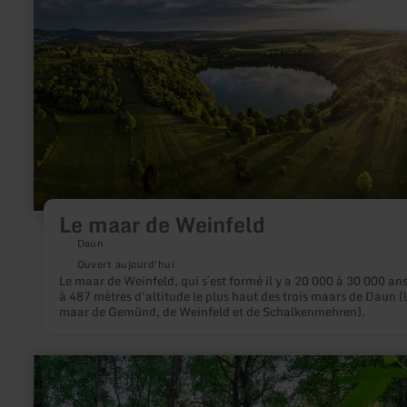
sur
:
Le
maar
de
Weinfeld
Le maar de Weinfeld
Daun
Ouvert aujourd'hui
Le maar de Weinfeld, qui s´est formé il y a 20 000 à 30 000 ans
à 487 mètres d'altitude le plus haut des trois maars de Daun (
maar de Gemünd, de Weinfeld et de Schalkenmehren).
en
savoir
plus
sur