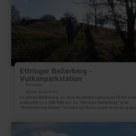
Bellerberg
-
Vulkanparkstation
Ettringer Bellerberg -
Vulkanparkstation
Ettringen
Ouvert aujourd'hui
Le volcan Bellerberg, un cône de cendre typique de l'Eifel orie
a été créé il y a 200 000 ans. Le "Ettringer Bellerberg" et le
"Kottenheimer Büden" forment les flancs ouest et est du gran
volcan Bellerberg. Du sommet de l '"Ettringer Bellerberg", on 
vue fantastique sur l'Eifel oriental volcanique environnant.
en
savoir
plus