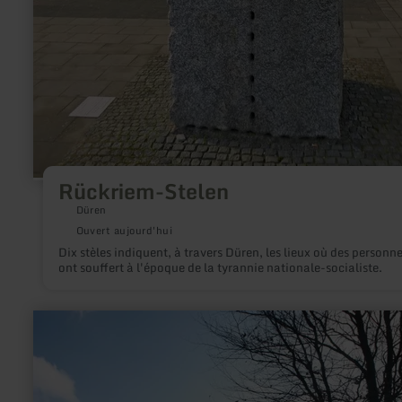
Rückriem-Stelen
Düren
Ouvert aujourd'hui
Dix stèles indiquent, à travers Düren, les lieux où des personn
ont souffert à l'époque de la tyrannie nationale-socialiste.
en
savoir
plus
sur
:
Ettringer