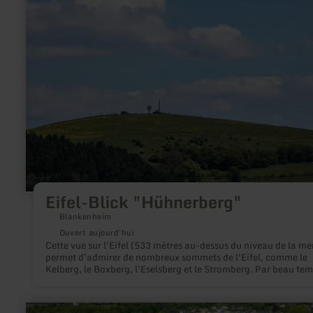
sur
:
Eifel-
Blick
"Hühnerberg"
Eifel-Blick "Hühnerberg"
Blankenheim
Ouvert aujourd'hui
Cette vue sur l'Eifel (533 mètres au-dessus du niveau de la me
permet d'admirer de nombreux sommets de l'Eifel, comme le
Kelberg, le Boxberg, l'Eselsberg et le Stromberg. Par beau tem
on a une vue sur les tribunes du Nürburgring. Par temps calme
même l'impression d'entendre le bruit des moteurs. Pour un
moment photo parfait, la vue de l'Eifel "Hühnerberg" offre un
en