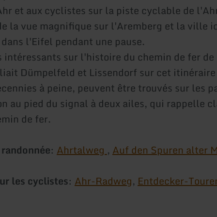
Ahr et aux cyclistes sur la piste cyclable de l'Ah
de la vue magnifique sur l'Aremberg et la ville i
 dans l'Eifel pendant une pause.
intéressants sur l'histoire du chemin de fer de 
eliait Dümpelfeld et Lissendorf sur cet itinéraire 
cennies à peine, peuvent être trouvés sur les 
n au pied du signal à deux ailes, qui rappelle c
emin de fer.
e randonnée
:
Ahrtalweg
,
Auf den Spuren alter 
ur les cyclistes
:
Ahr-Radweg
,
Entdecker-Toure