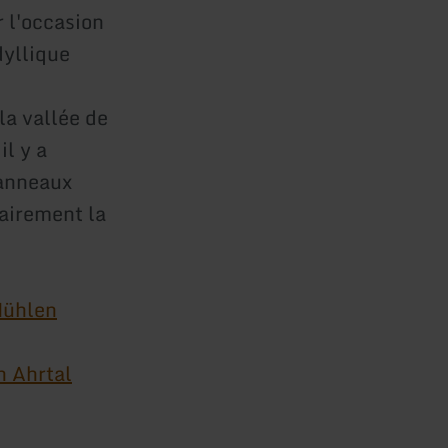
r l'occasion
dyllique
la vallée de
il y a
panneaux
lairement la
Mühlen
n Ahrtal